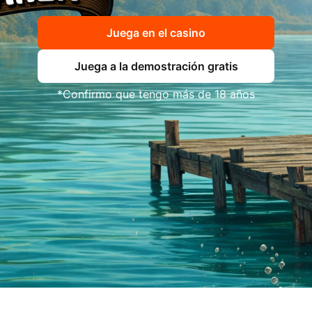
Juega en el casino
Juega a la demostración gratis
*Confirmo que tengo más de 18 años