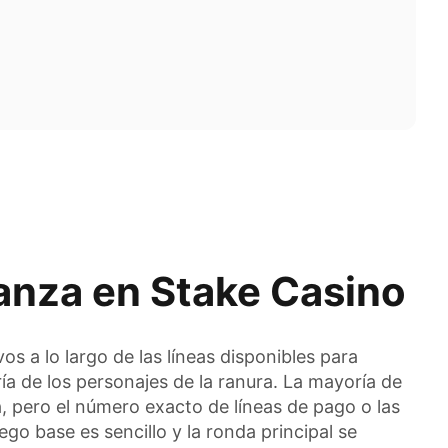
anza en Stake Casino
s a lo largo de las líneas disponibles para
a de los personajes de la ranura. La mayoría de
a, pero el número exacto de líneas de pago o las
go base es sencillo y la ronda principal se