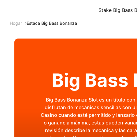
Stake Big Bass 
Hogar
Estaca Big Bass Bonanza
Big Bass
Big Bass Bonanza Slot es un título co
disfrutan de mecánicas sencillas con un
Casino cuando esté permitido y lanzarlo 
o ganancia máxima, estas pueden variar 
revisión describe la mecánica y las car