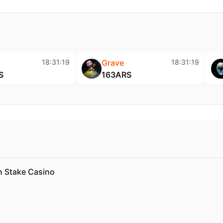
an
18:31:27
Danyell
18:31:19
S
302ARS
n Stake Casino