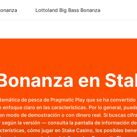
Bonanza
Lottoland Big Bass Bonanza
 Bonanza en Sta
n temática de pesca de Pragmatic Play que se ha convertido
 enfoque claro en las características. Por lo general, pu
en modo de demostración o con dinero real. Si buscas cifra
según la versión — consulta la pantalla de información del 
acterísticas, cómo jugar en Stake Casino, los posibles bene