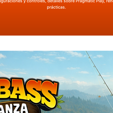
iguraciones y controles, detalles sobre Pragmatic Play, re
prácticas.