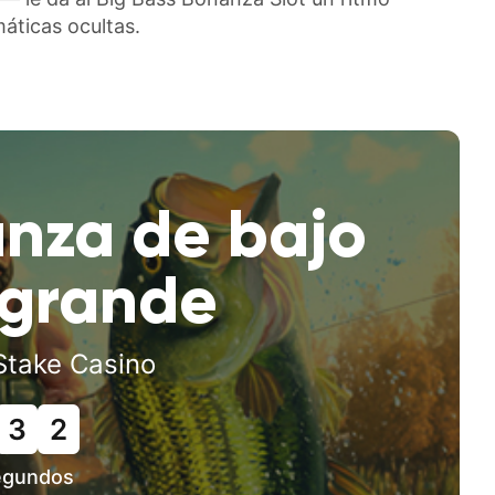
áticas ocultas.
nza de bajo
grande
Stake Casino
3
0
egundos